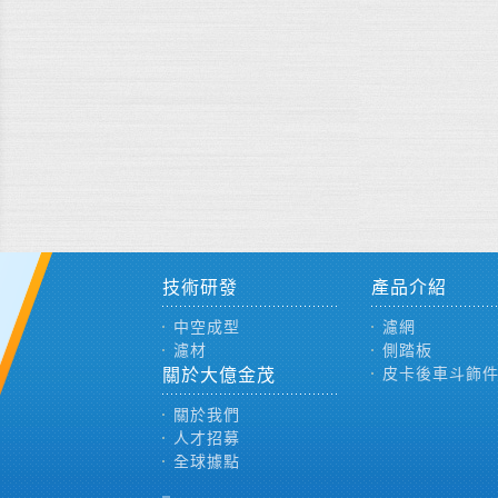
技術研發
產品介紹
中空成型
濾網
濾材
側踏板
關於大億金茂
皮卡後車斗飾
關於我們
人才招募
全球據點