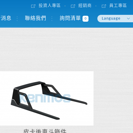
投資人專區
經銷商
員工專區
新消息
聯絡我們
詢問清單
Language
0
English
繁體中文
sdfsdfsdf
皮卡後車斗飾件