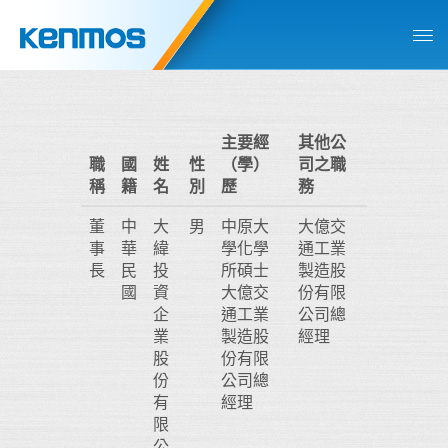
主要經
其他公
職
國
姓
性
（學）
司之職
稱
籍
名
別
歷
務
董
中
大
男
中原大
大億交
事
華
緯
學化學
通工業
長
民
投
所碩士
製造股
國
資
大億交
份有限
企
通工業
公司總
業
製造股
經理
股
份有限
份
公司總
有
經理
限
公