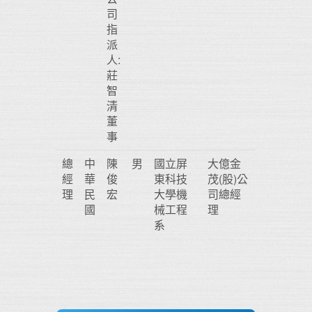
司
指
派
人:
莊
智
清
董
事
總
中
陳
男
國立屏
大億金
經
華
俊
東科技
茂(股)公
理
民
宏
大學機
司總經
國
械工程
理
系