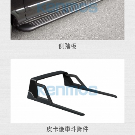
側踏板
皮卡後車斗飾件