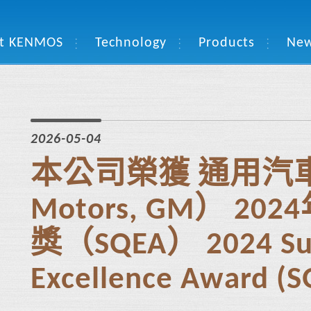
t KENMOS
Technology
Products
Ne
2026-05-04
本公司榮獲 通用汽車（
Motors, GM） 
獎（SQEA） 2024 Supp
Excellence Award (S