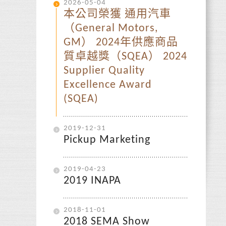
2026-05-04
本公司榮獲 通用汽車
（General Motors,
GM） 2024年供應商品
質卓越獎（SQEA） 2024
Supplier Quality
Excellence Award
(SQEA)
2019-12-31
Pickup Marketing
2019-04-23
2019 INAPA
2018-11-01
2018 SEMA Show