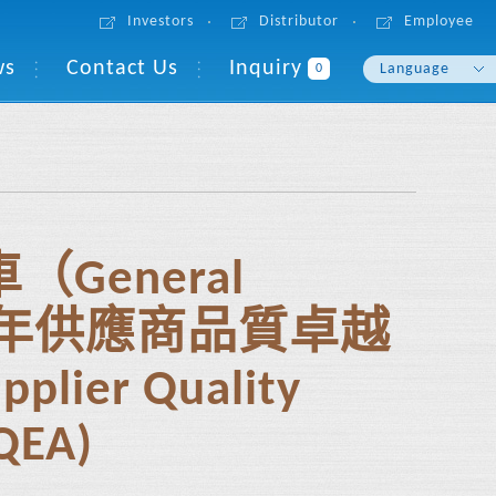
Investors
Distributor
Employee
ws
Contact Us
Inquiry
Language
0
English
繁體中文
General
2024年供應商品質卓越
lier Quality
QEA)